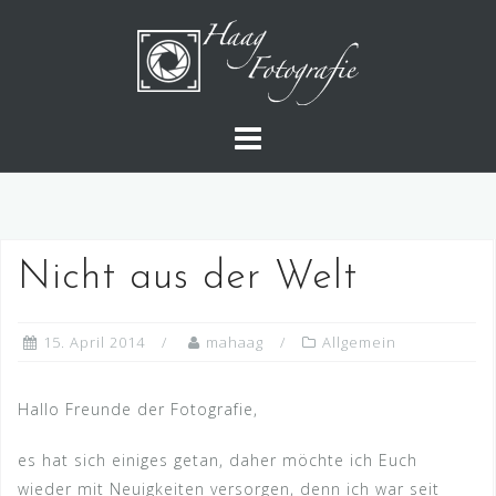
Skip
to
content
Nicht aus der Welt
15. April 2014
mahaag
Allgemein
Hallo Freunde der Fotografie,
es hat sich einiges getan, daher möchte ich Euch
wieder mit Neuigkeiten versorgen, denn ich war seit